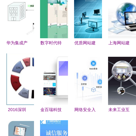
华为集成产
数字时代特
优质网站建
上海网站建
品开发管理
产企业官网
设的核心原
设页面布局
ipd 华为研
的技术解决
则 以技术
要点解析
发管理实践
方案 技术
服务为核心
——回声网
精华
服务，让家
的架构思考
络技术服务
乡味道更云
旅行
2016深圳
金百瑞科技
网络安全入
未来工业互
国际物联网
领航武汉网
门与技术服
联网标准化
技术开发及
站建设与微
务的实用学
建设的关键